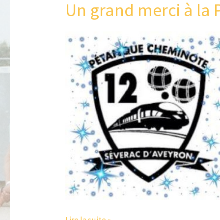
Un grand merci à la
Un
grand
merci
à
la
Pétanque
Cheminote
Lire la suite »