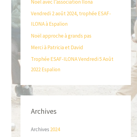
Noël avec l’association Ilona
c
Vendredi 2 août 2024, trophée ESAF-
h
ILONA à Espalion
e
r
Noël approche à grands pas
Merci à Patricia et David
:
Trophée ESAF-ILONA Vendredi 5 Août
2022 Espalion
Archives
Archives
2024