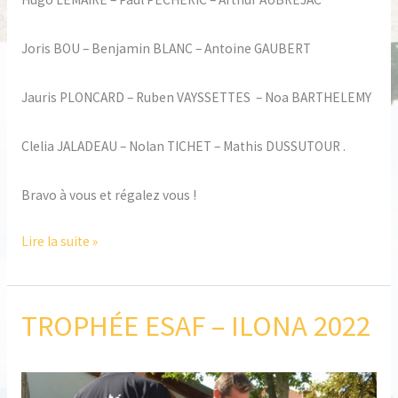
Joris BOU – Benjamin BLANC – Antoine GAUBERT
Jauris PLONCARD – Ruben VAYSSETTES – Noa BARTHELEMY
Clelia JALADEAU – Nolan TICHET – Mathis DUSSUTOUR .
Bravo à vous et régalez vous !
Lire la suite »
TROPHÉE ESAF – ILONA 2022
TROPHÉE
ESAF
–
ILONA