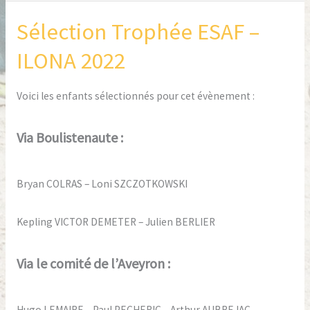
Sélection Trophée ESAF –
Sélection
Trophée
ILONA 2022
ESAF
–
Voici les enfants sélectionnés pour cet évènement :
ILONA
2022
Via Boulistenaute :
Bryan COLRAS – Loni SZCZOTKOWSKI
Kepling VICTOR DEMETER – Julien BERLIER
Via le comité de l’Aveyron :
Hugo LEMAIRE – Paul PECHERIC – Arthur AUBREJAC