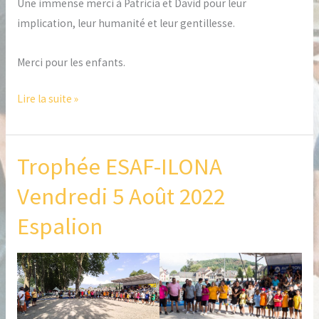
Une immense merci à Patricia et David pour leur
implication, leur humanité et leur gentillesse.
Merci pour les enfants.
Lire la suite »
Trophée ESAF-ILONA
Trophée
ESAF-
Vendredi 5 Août 2022
ILONA
Espalion
Vendredi
5
Août
2022
Espalion