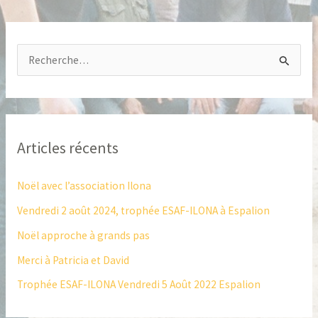
R
e
c
h
Articles récents
e
r
Noël avec l’association Ilona
c
Vendredi 2 août 2024, trophée ESAF-ILONA à Espalion
h
Noël approche à grands pas
e
Merci à Patricia et David
r
Trophée ESAF-ILONA Vendredi 5 Août 2022 Espalion
: