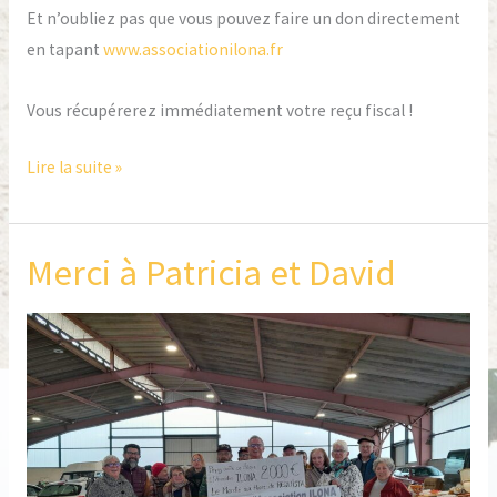
Et n’oubliez pas que vous pouvez faire un don directement
en tapant
www.associationilona.fr
Vous récupérerez immédiatement votre reçu fiscal !
Lire la suite »
Merci à Patricia et David
Merci
à
Patricia
et
David