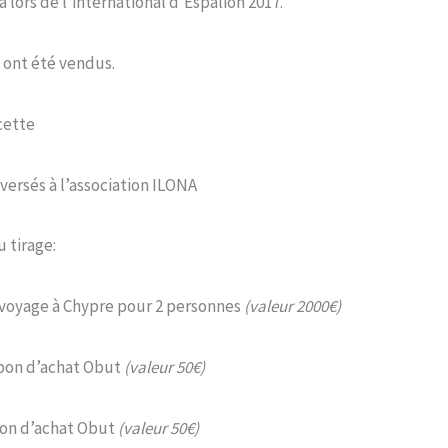
lors de l’international d’Espalion 2017.
s ont été vendus.
cette
versés à l’association ILONA
 tirage:
 voyage à Chypre pour 2 personnes
(valeur 2000€)
 bon d’achat Obut
(valeur 50€)
bon d’achat Obut
(valeur 50€)