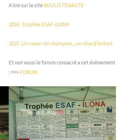
A lire sur le site
BOULISTENAUTE
2016 : Trophée ESAF-ILONA
2015 : Un coeur de champion , un rêve d’enfant
Et voir aussi le forum consacré a cet évènement
: ==>
FORUM