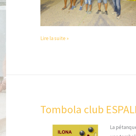
Lire la suite »
Tombola club ESPAL
Tombola
club
ESPALION
La pétanque
+