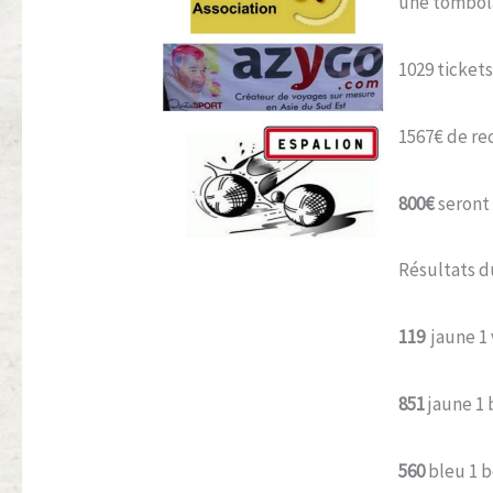
une tombola 
AZIGO.COM
1029 ticket
1567€ de re
800€
seront 
Résultats du
119
jaune 1
851
jaune 1
560
bleu 1 