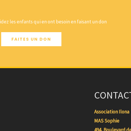
dez les enfants qui en ont besoin en faisant un don
FAITES UN DON
CONTAC
Association Ilona
MAS Sophie
494, Boulevard d