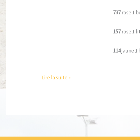
737
rose 1 
157
rose 1 l
114
jaune 1 
Lire la suite »