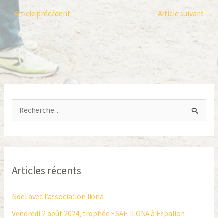
←
Article précédent
Article suivant
→
R
e
c
h
Articles récents
e
r
Noël avec l’association Ilona
c
Vendredi 2 août 2024, trophée ESAF-ILONA à Espalion