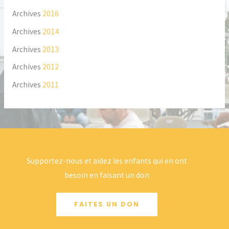
Archives
2016
Archives
2014
Archives
2013
Archives
2012
Archives
2011
Supportez-nous et aidez les enfants qui en ont
besoin en faisant un don
FAITES UN DON