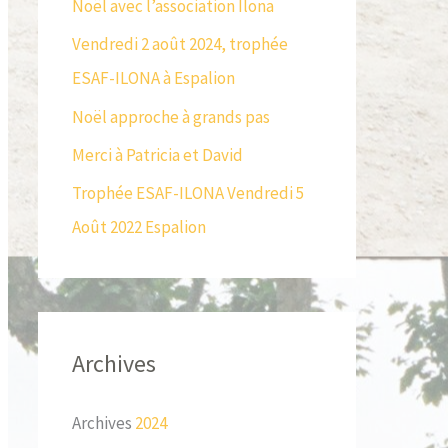
Noël avec l’association Ilona
c
Vendredi 2 août 2024, trophée
h
ESAF-ILONA à Espalion
e
r
Noël approche à grands pas
Merci à Patricia et David
:
Trophée ESAF-ILONA Vendredi 5
Août 2022 Espalion
Archives
Archives
2024