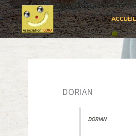
Aller
au
ACCUEI
contenu
DORIAN
DORIAN