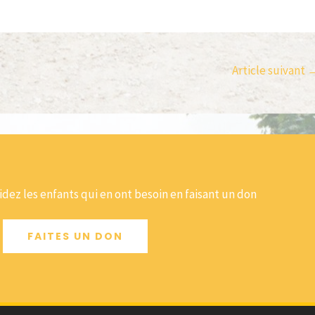
Article suivant
dez les enfants qui en ont besoin en faisant un don
FAITES UN DON