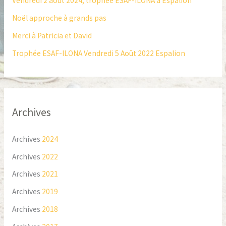
Vendredi 2 août 2024, trophée ESAF-ILONA à Espalion
h
Noël approche à grands pas
e
Merci à Patricia et David
r
Trophée ESAF-ILONA Vendredi 5 Août 2022 Espalion
:
Archives
Archives
2024
Archives
2022
Archives
2021
Archives
2019
Archives
2018