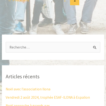
←
Précédent
1
2
R
e
c
h
Articles récents
e
r
Noël avec l’association Ilona
c
Vendredi 2 août 2024, trophée ESAF-ILONA à Espalion
h
Noël approche à grands pas