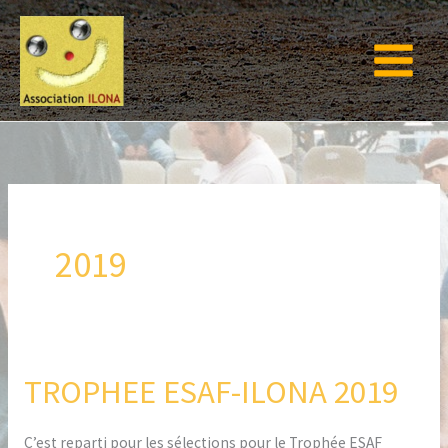
Aller
au
contenu
2019
TROPHEE ESAF-ILONA 2019
TROPHEE
ESAF-
ILONA
C’est reparti pour les sélections pour le Trophée ESAF