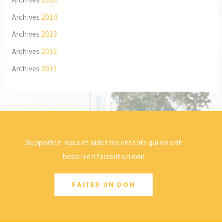
Archives
2014
Archives
2013
Archives
2012
Archives
2011
Supportez-nous et aidez les enfants qui en ont
besoin en faisant un don
FAITES UN DON