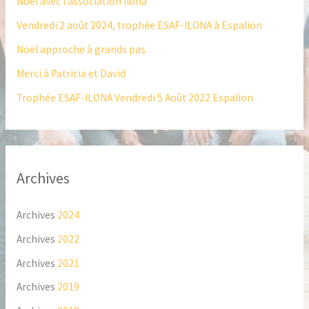
Noël avec l’association Ilona
c
Vendredi 2 août 2024, trophée ESAF-ILONA à Espalion
h
Noël approche à grands pas
e
Merci à Patricia et David
r
Trophée ESAF-ILONA Vendredi 5 Août 2022 Espalion
:
Archives
Archives
2024
Archives
2022
Archives
2021
Archives
2019