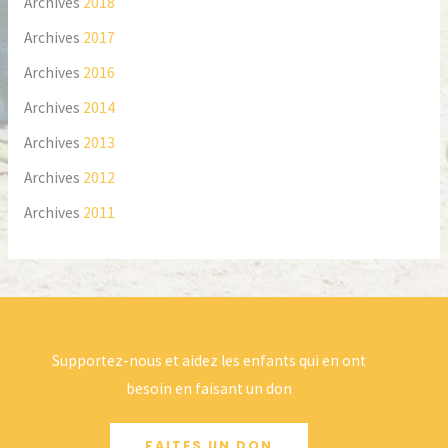
Archives
2018
Archives
2017
Archives
2016
Archives
2014
Archives
2013
Archives
2012
Archives
2011
Supportez-nous et aidez les enfants qui en ont
besoin en faisant un don
FAITES UN DON