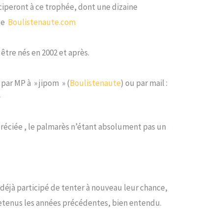
ciperont à ce trophée, dont une dizaine
 de
Boulistenaute.com
être nés en 2002 et après.
par MP à » jipom » (
Boulistenaute
) ou par mail :
r
préciée , le palmarès n’étant absolument pas un
nt déjà participé de tenter à nouveau leur chance,
 retenus les années précédentes, bien entendu.