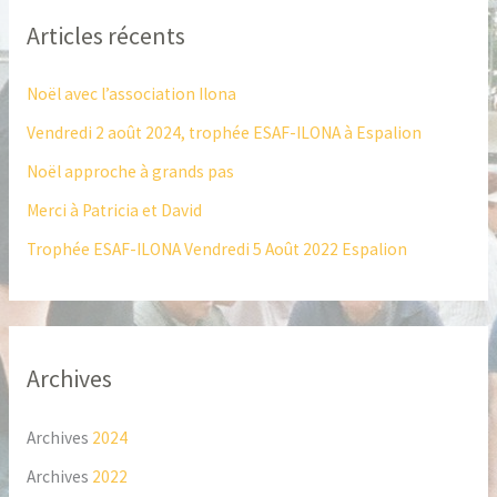
h
Articles récents
e
r
Noël avec l’association Ilona
c
Vendredi 2 août 2024, trophée ESAF-ILONA à Espalion
h
Noël approche à grands pas
e
Merci à Patricia et David
r
Trophée ESAF-ILONA Vendredi 5 Août 2022 Espalion
:
Archives
Archives
2024
Archives
2022