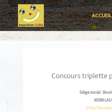
Aller
au
ACCUEI
contenu
Concours triplette
Siège social : Bou
30290 LAUD
http://boulej