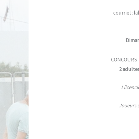
courriel : 
Diman
CONCOURS 
2 adultes
1 licenci
Joueurs 