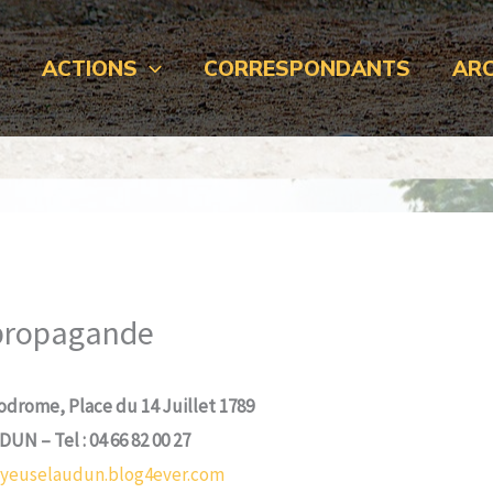
L
ACTIONS
CORRESPONDANTS
ARC
 propagande
lodrome, Place du 14 Juillet 1789
UN – Tel : 04 66 82 00 27
oyeuselaudun.blog4ever.com