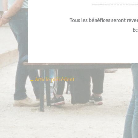
_______________
Tous les bénéfices seront rever
Ec
←
Article précédent