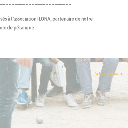
_________________________
sés à l’association ILONA, partenaire de notre
ole de pétanque
Article suivant