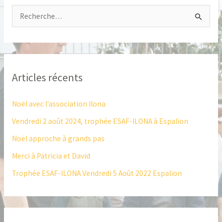
R
e
c
h
Articles récents
e
r
Noël avec l’association Ilona
c
Vendredi 2 août 2024, trophée ESAF-ILONA à Espalion
h
Noël approche à grands pas
e
Merci à Patricia et David
r
Trophée ESAF-ILONA Vendredi 5 Août 2022 Espalion
: